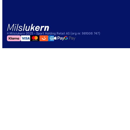
©
Milslukern
2025
- Sport Holding Retail AS (org nr. 981006 747)