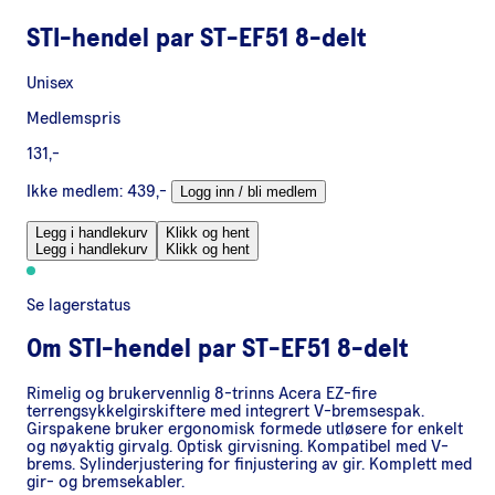
STI-hendel par ST-EF51 8-delt
Unisex
Medlemspris
131,-
Ikke medlem:
439,-
Logg inn / bli medlem
Legg i handlekurv
Klikk og hent
Legg i handlekurv
Klikk og hent
Se lagerstatus
Om
STI-hendel par ST-EF51 8-delt
Rimelig og brukervennlig 8-trinns Acera EZ-fire
terrengsykkelgirskiftere med integrert V-bremsespak.
Girspakene bruker ergonomisk formede utløsere for enkelt
og nøyaktig girvalg. Optisk girvisning. Kompatibel med V-
brems. Sylinderjustering for finjustering av gir. Komplett med
gir- og bremsekabler.