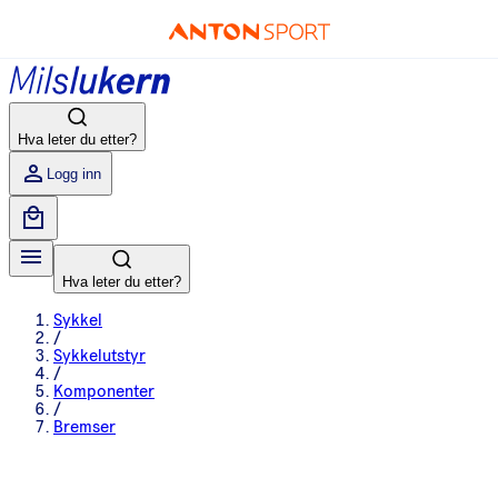
Hva leter du etter?
Logg inn
Hva leter du etter?
Sykkel
/
Sykkelutstyr
/
Komponenter
/
Bremser