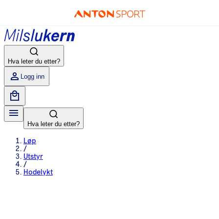
Hva leter du etter?
Logg inn
Hva leter du etter?
Løp
/
Utstyr
/
Hodelykt