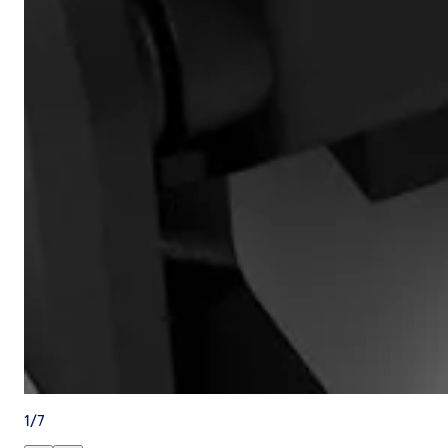
1
/
7