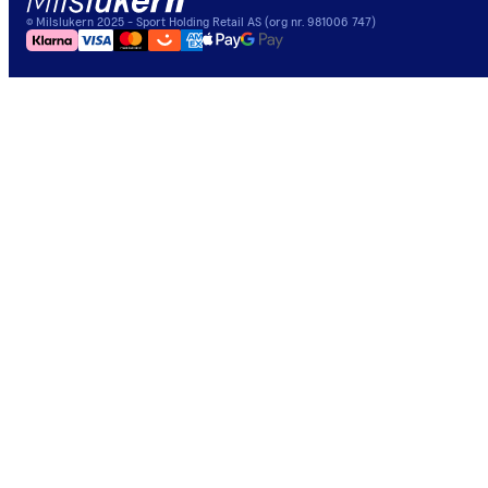
©
Milslukern
2025
- Sport Holding Retail AS (org nr. 981006 747)