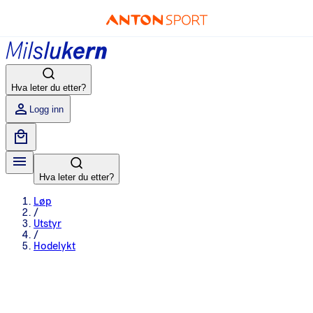
Hva leter du etter?
Logg inn
Hva leter du etter?
Løp
/
Utstyr
/
Hodelykt