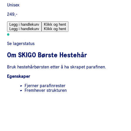
Unisex
249,-
Legg i handlekurv
Klikk og hent
Legg i handlekurv
Klikk og hent
Se lagerstatus
Om
SKIGO Børste Hestehår
Bruk hestehårbørsten etter å ha skrapet parafinen.
Egenskaper
Fjerner parafinrester
Fremhever strukturen