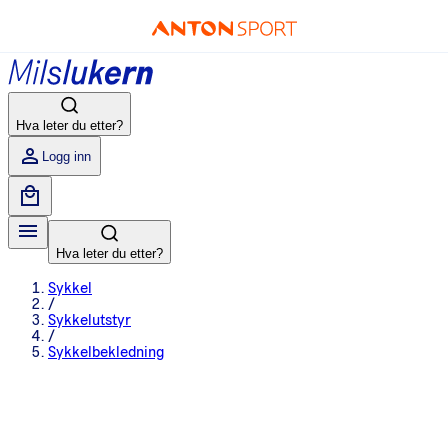
Hva leter du etter?
Logg inn
Hva leter du etter?
Sykkel
/
Sykkelutstyr
/
Sykkelbekledning