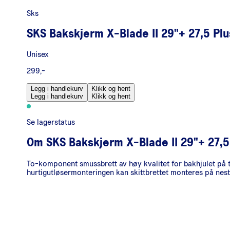
Sks
SKS Bakskjerm X-Blade II 29"+ 27,5 Plu
Unisex
299,-
Legg i handlekurv
Klikk og hent
Legg i handlekurv
Klikk og hent
Se lagerstatus
Om
SKS Bakskjerm X-Blade II 29"+ 27,5
To-komponent smussbrett av høy kvalitet for bakhjulet på ter
hurtigutløsermonteringen kan skittbrettet monteres på neste