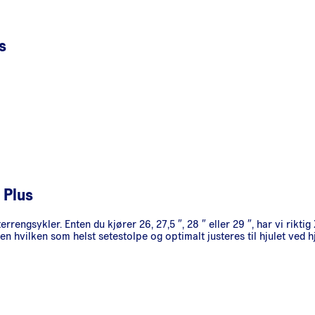
s
 Plus
rengsykler. Enten du kjører 26, 27,5 ″, 28 ″ eller 29 ″, har vi rikt
n hvilken som helst setestolpe og optimalt justeres til hjulet ved h