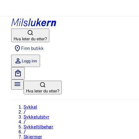
Hva leter du etter?
Finn butikk
Logg inn
Hva leter du etter?
Sykkel
/
Sykkelutstyr
/
Sykkeltilbehør
/
Skjermer