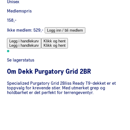
Unisex
Medlemspris
158,-
Ikke medlem:
529,-
Logg inn / bli medlem
Legg i handlekurv
Klikk og hent
Legg i handlekurv
Klikk og hent
Se lagerstatus
Om
Dekk Purgatory Grid 2BR
Specialized Purgatory Grid 2Bliss Ready T9-dekket er et
toppvalg for krevende stier. Med utmerket grep og
holdbarhet er det perfekt for terrengeventyr.