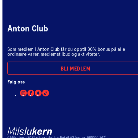
Anton Club
Som medlem i Anton Club får du opptil 30% bonus på alle
ordinære varer, medlemstilbud og aktiviteter.
BLI MEDLEM
Følg oss
©
Milslukern
2025
- Sport Holding Retail AS (org nr. 981006 747)