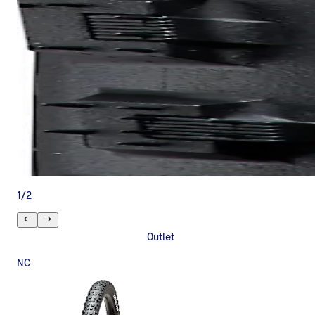
1
/
2
Outlet
NC