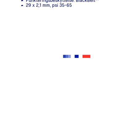
Punkteringsbeskyttelse: BlackBelt™
29 x 2,1 mm, psi 35-65