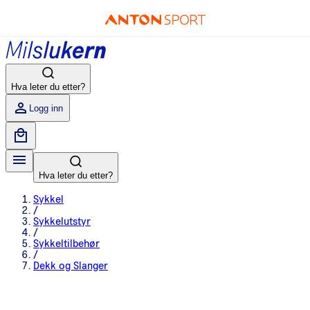
Hva leter du etter?
Logg inn
Hva leter du etter?
Sykkel
/
Sykkelutstyr
/
Sykkeltilbehør
/
Dekk og Slanger