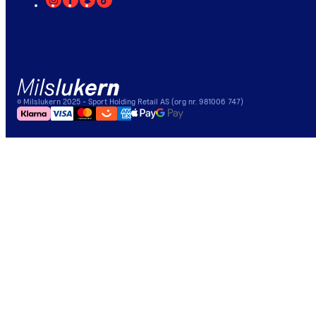
©
Milslukern
2025
- Sport Holding Retail AS (org nr. 981006 747)