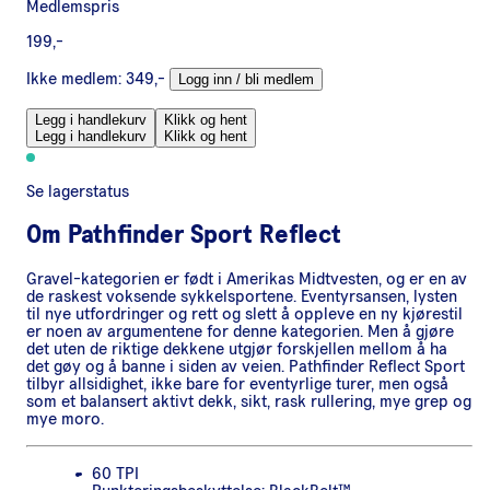
Medlemspris
199,-
Ikke medlem:
349,-
Logg inn / bli medlem
Legg i handlekurv
Klikk og hent
Legg i handlekurv
Klikk og hent
Se lagerstatus
Om
Pathfinder Sport Reflect
Gravel-kategorien er født i Amerikas Midtvesten, og er en av
de raskest voksende sykkelsportene. Eventyrsansen, lysten
til nye utfordringer og rett og slett å oppleve en ny kjørestil
er noen av argumentene for denne kategorien. Men å gjøre
det uten de riktige dekkene utgjør forskjellen mellom å ha
det gøy og å banne i siden av veien. Pathfinder Reflect Sport
tilbyr allsidighet, ikke bare for eventyrlige turer, men også
som et balansert aktivt dekk, sikt, rask rullering, mye grep og
mye moro.
60 TPI