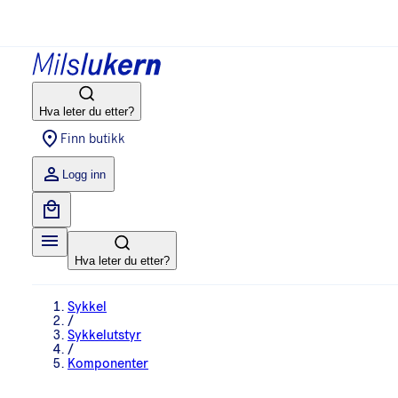
Hva leter du etter?
Finn butikk
Logg inn
Hva leter du etter?
Sykkel
/
Sykkelutstyr
/
Komponenter