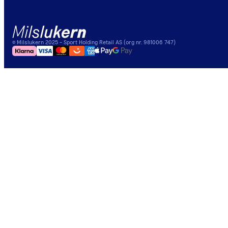
©
Milslukern
2025
- Sport Holding Retail AS (org nr. 981006 747)