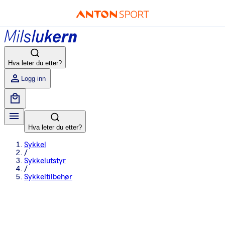
Hva leter du etter?
Logg inn
Hva leter du etter?
Sykkel
/
Sykkelutstyr
/
Sykkeltilbehør