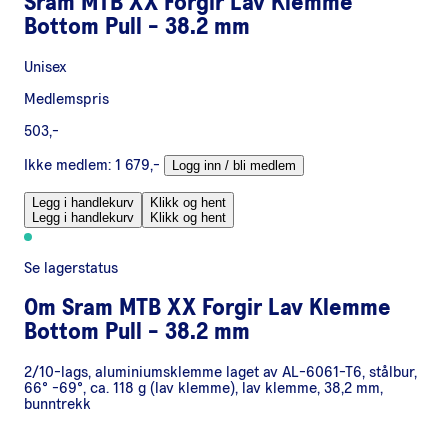
Sram MTB XX Forgir Lav Klemme
Bottom Pull - 38.2 mm
Unisex
Medlemspris
503,-
Ikke medlem:
1 679,-
Logg inn / bli medlem
Legg i handlekurv
Klikk og hent
Legg i handlekurv
Klikk og hent
Se lagerstatus
Om
Sram MTB XX Forgir Lav Klemme
Bottom Pull - 38.2 mm
2/10-lags, aluminiumsklemme laget av AL-6061-T6, stålbur,
66° -69°, ca. 118 g (lav klemme), lav klemme, 38,2 mm,
bunntrekk