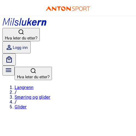
Hva leter du etter?
Logg inn
Hva leter du etter?
Langrenn
/
Smøring og glider
/
Glider