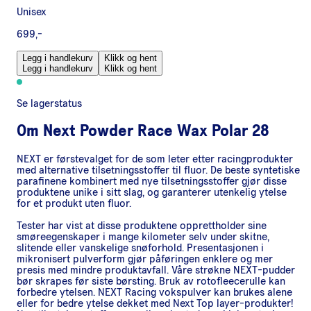
Unisex
699,-
Legg i handlekurv
Klikk og hent
Legg i handlekurv
Klikk og hent
Se lagerstatus
Om
Next Powder Race Wax Polar 28
NEXT er førstevalget for de som leter etter racingprodukter
med alternative tilsetningsstoffer til fluor. De beste syntetiske
parafinene kombinert med nye tilsetningsstoffer gjør disse
produktene unike i sitt slag, og garanterer utenkelig ytelse
for et produkt uten fluor.
Tester har vist at disse produktene opprettholder sine
smøreegenskaper i mange kilometer selv under skitne,
slitende eller vanskelige snøforhold. Presentasjonen i
mikronisert pulverform gjør påføringen enklere og mer
presis med mindre produktavfall. Våre strøkne NEXT-pudder
bør skrapes før siste børsting. Bruk av rotofleecerulle kan
forbedre ytelsen. NEXT Racing vokspulver kan brukes alene
eller for bedre ytelse dekket med Next Top layer-produkter!