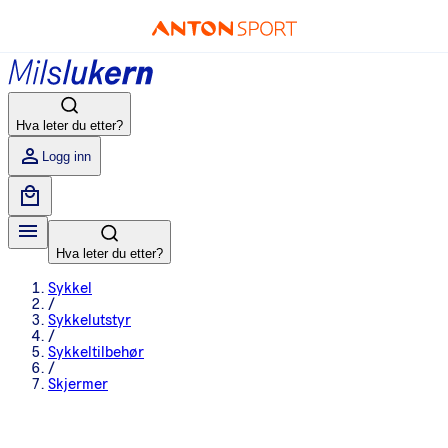
Hva leter du etter?
Logg inn
Hva leter du etter?
Sykkel
/
Sykkelutstyr
/
Sykkeltilbehør
/
Skjermer