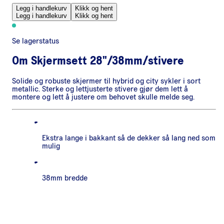
Legg i handlekurv
Klikk og hent
Legg i handlekurv
Klikk og hent
Se lagerstatus
Om
Skjermsett 28"/38mm/stivere
Solide og robuste skjermer til hybrid og city sykler i sort
metallic. Sterke og lettjusterte stivere gjør dem lett å
montere og lett å justere om behovet skulle melde seg.
Ekstra lange i bakkant så de dekker så lang ned som
mulig
38mm bredde