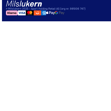
©
Milslukern
2025
- Sport Holding Retail AS (org nr. 981006 747)