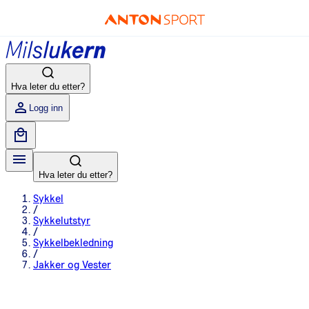
Hva leter du etter?
Logg inn
Hva leter du etter?
Sykkel
/
Sykkelutstyr
/
Sykkelbekledning
/
Jakker og Vester