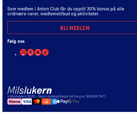
Som medlem i Anton Club får du opptil 30% bonus på alle
ordinære varer, medlemstilbud og aktiviteter.
BLI MEDLEM
Følg oss
©
Milslukern
2025
- Sport Holding Retail AS (org nr. 981006 747)