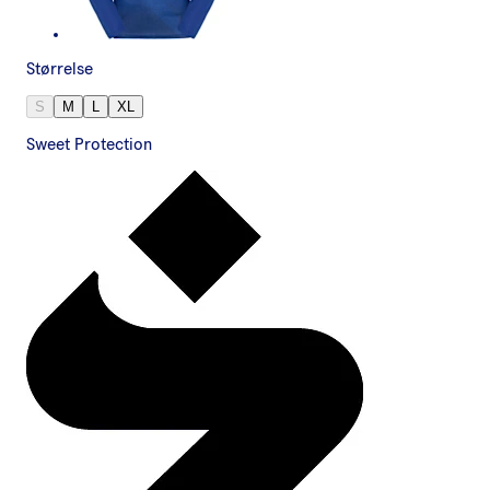
Størrelse
S
M
L
XL
Sweet Protection