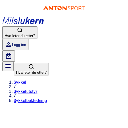
Hva leter du etter?
Logg inn
Hva leter du etter?
Sykkel
/
Sykkelutstyr
/
Sykkelbekledning