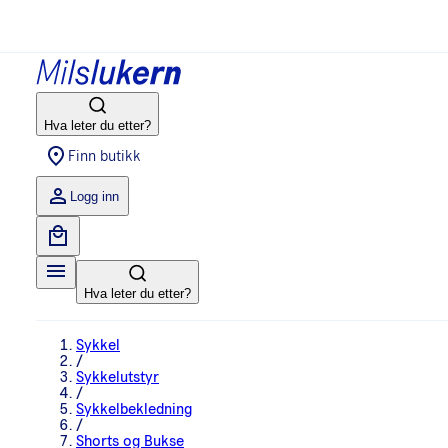
Hva leter du etter?
Finn butikk
Logg inn
Hva leter du etter?
Sykkel
/
Sykkelutstyr
/
Sykkelbekledning
/
Shorts og Bukse