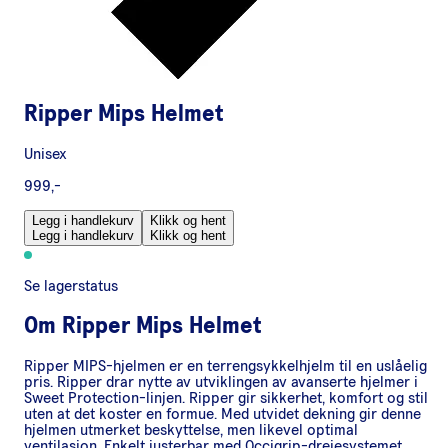
Ripper Mips Helmet
Unisex
999,-
Legg i handlekurv
Klikk og hent
Legg i handlekurv
Klikk og hent
Se lagerstatus
Om
Ripper Mips Helmet
Ripper MIPS-hjelmen er en terrengsykkelhjelm til en uslåelig
pris. Ripper drar nytte av utviklingen av avanserte hjelmer i
Sweet Protection-linjen. Ripper gir sikkerhet, komfort og stil
uten at det koster en formue. Med utvidet dekning gir denne
hjelmen utmerket beskyttelse, men likevel optimal
ventilasjon. Enkelt justerbar med Occigrip-dreiesystemet.