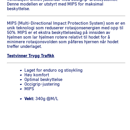
Denne modellen er utstyrt med MIPS for maksimal
beskyttelse.
MIPS (Multi-Directional Impact Protection System) som er en
unik teknologi som reduserer rotasjonsenergien med opp til
50%. MIPS er et ekstra beskyttelseslag på innsiden av
hjelmen som lar hjelmen rotere relativt til hodet for å
minimere rotasjonsvolden som påføres hjernen når hodet
treffer underlaget.
Testvinner Trygg Trafikk
Laget for enduro og stisykling
Høy komfort
Optimal beskyttelse
Occigrip-justering
MIPS
Vekt:
340g @M/L