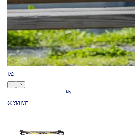
1
/
2
Ny
SORT/HVIT