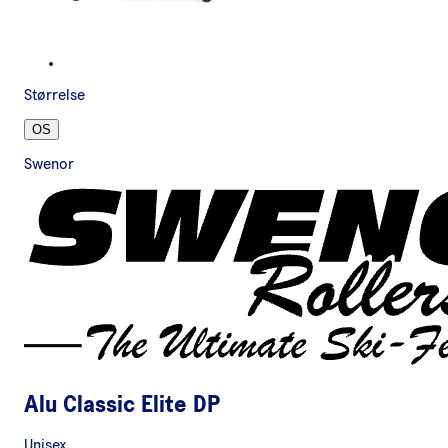
Størrelse
OS
Swenor
Alu Classic Elite DP
Unisex