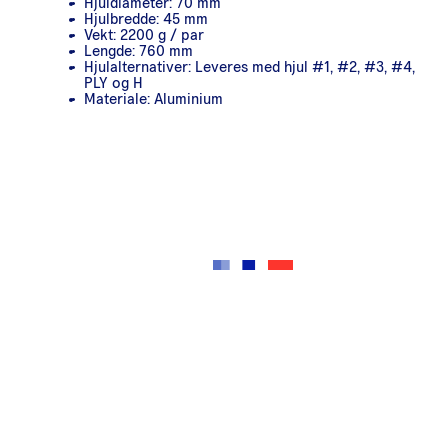
Hjuldiameter: 70 mm
Hjulbredde: 45 mm
Vekt: 2200 g / par
Lengde: 760 mm
Hjulalternativer: Leveres med hjul #1, #2, #3, #4,
PLY og H
Materiale: Aluminium