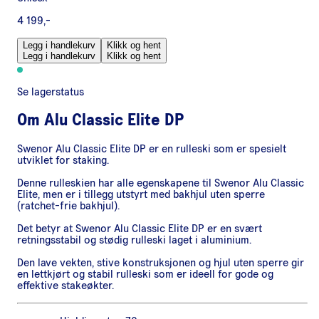
4 199,-
Legg i handlekurv
Klikk og hent
Legg i handlekurv
Klikk og hent
Se lagerstatus
Om
Alu Classic Elite DP
Swenor Alu Classic Elite DP er en rulleski som er spesielt
utviklet for staking.
Denne rulleskien har alle egenskapene til Swenor Alu Classic
Elite, men er i tillegg utstyrt med bakhjul uten sperre
(ratchet-frie bakhjul).
Det betyr at Swenor Alu Classic Elite DP er en svært
retningsstabil og stødig rulleski laget i aluminium.
Den lave vekten, stive konstruksjonen og hjul uten sperre gir
en lettkjørt og stabil rulleski som er ideell for gode og
effektive stakeøkter.