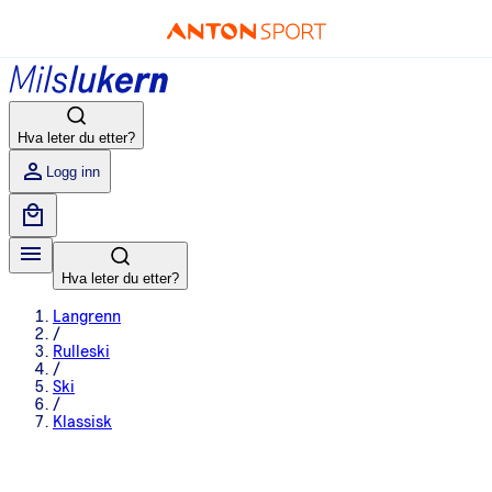
Hva leter du etter?
Logg inn
Hva leter du etter?
Langrenn
/
Rulleski
/
Ski
/
Klassisk