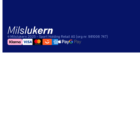
©
Milslukern
2025
- Sport Holding Retail AS (org nr. 981006 747)