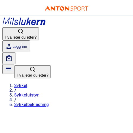
Hva leter du etter?
Logg inn
Hva leter du etter?
Sykkel
/
Sykkelutstyr
/
Sykkelbekledning