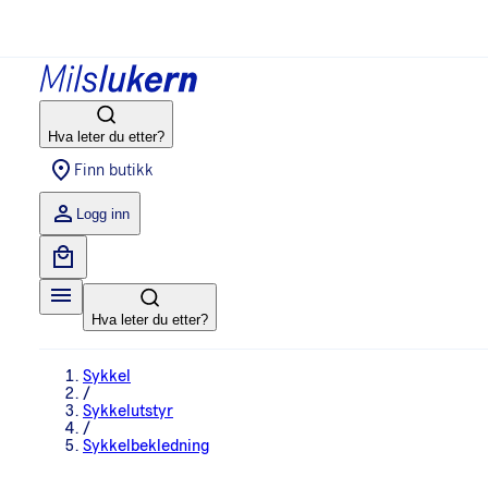
Hva leter du etter?
Finn butikk
Logg inn
Hva leter du etter?
Sykkel
/
Sykkelutstyr
/
Sykkelbekledning