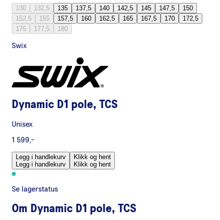
130
132,5
135
137,5
140
142,5
145
147,5
150
152,5
155
157,5
160
162,5
165
167,5
170
172,5
175
177,5
180
Swix
Dynamic D1 pole, TCS
Unisex
1 599,-
Legg i handlekurv
Klikk og hent
Legg i handlekurv
Klikk og hent
Se lagerstatus
Om
Dynamic D1 pole, TCS