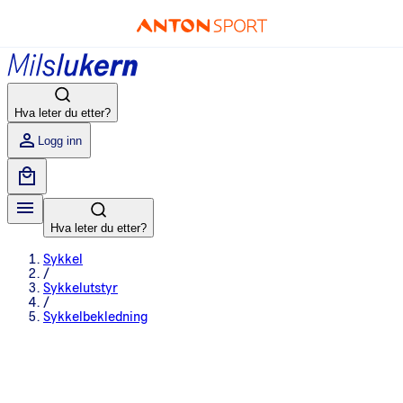
Hva leter du etter?
Logg inn
Hva leter du etter?
Sykkel
/
Sykkelutstyr
/
Sykkelbekledning