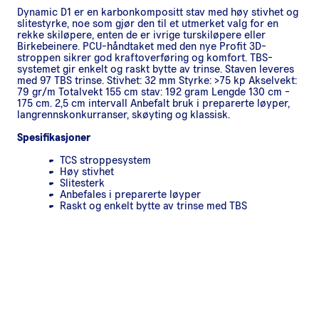
Dynamic D1 er en karbonkompositt stav med høy stivhet og
slitestyrke, noe som gjør den til et utmerket valg for en
rekke skiløpere, enten de er ivrige turskiløpere eller
Birkebeinere. PCU-håndtaket med den nye Profit 3D-
stroppen sikrer god kraftoverføring og komfort. TBS-
systemet gir enkelt og raskt bytte av trinse. Staven leveres
med 97 TBS trinse. Stivhet: 32 mm Styrke: >75 kp Akselvekt:
79 gr/m Totalvekt 155 cm stav: 192 gram Lengde 130 cm -
175 cm. 2,5 cm intervall Anbefalt bruk i preparerte løyper,
langrennskonkurranser, skøyting og klassisk.
Spesifikasjoner
TCS stroppesystem
Høy stivhet
Slitesterk
Anbefales i preparerte løyper
Raskt og enkelt bytte av trinse med TBS