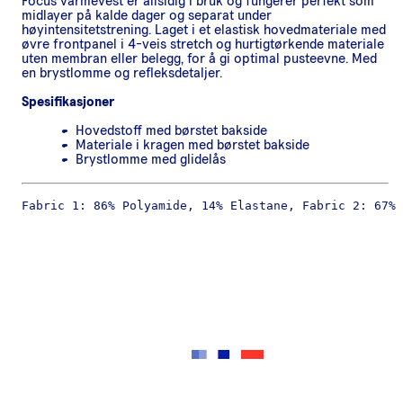
Focus varmevest er allsidig i bruk og fungerer perfekt som
midlayer på kalde dager og separat under
høyintensitetstrening. Laget i et elastisk hovedmateriale med
øvre frontpanel i 4-veis stretch og hurtigtørkende materiale
uten membran eller belegg, for å gi optimal pusteevne. Med
en brystlomme og refleksdetaljer.
Spesifikasjoner
Hovedstoff med børstet bakside
Materiale i kragen med børstet bakside
Brystlomme med glidelås