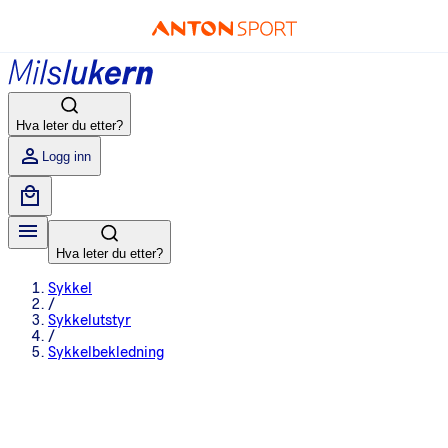
Hva leter du etter?
Logg inn
Hva leter du etter?
Sykkel
/
Sykkelutstyr
/
Sykkelbekledning