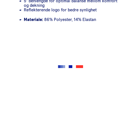
5" benlengde for optimal balanse mellom komfort
og dekning
Reflekterende logo for bedre synlighet
Materiale:
86% Polyester, 14% Elastan