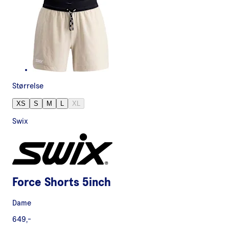
Størrelse
XS
S
M
L
XL
Swix
Force Shorts 5inch
Dame
649,-