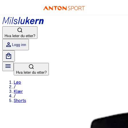
Hva leter du etter?
Logg inn
Hva leter du etter?
Løp
/
Klær
/
Shorts