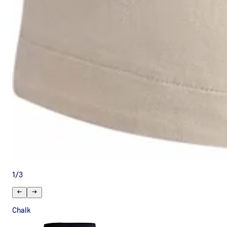
1
/
3
Chalk