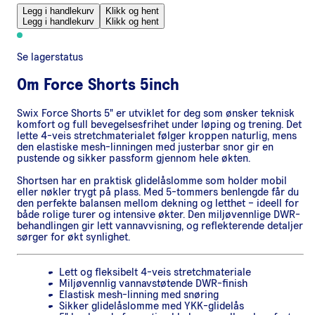
Legg i handlekurv
Klikk og hent
Legg i handlekurv
Klikk og hent
Se lagerstatus
Om
Force Shorts 5inch
Swix Force Shorts 5" er utviklet for deg som ønsker teknisk
komfort og full bevegelsesfrihet under løping og trening. Det
lette 4-veis stretchmaterialet følger kroppen naturlig, mens
den elastiske mesh-linningen med justerbar snor gir en
pustende og sikker passform gjennom hele økten.
Shortsen har en praktisk glidelåslomme som holder mobil
eller nøkler trygt på plass. Med 5-tommers benlengde får du
den perfekte balansen mellom dekning og letthet – ideell for
både rolige turer og intensive økter. Den miljøvennlige DWR-
behandlingen gir lett vannavvisning, og reflekterende detaljer
sørger for økt synlighet.
Lett og fleksibelt 4-veis stretchmateriale
Miljøvennlig vannavstøtende DWR-finish
Elastisk mesh-linning med snøring
Sikker glidelåslomme med YKK-glidelås