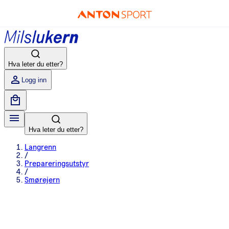
Hva leter du etter?
Logg inn
Hva leter du etter?
Langrenn
/
Prepareringsutstyr
/
Smørejern