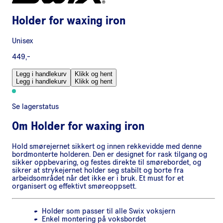
Holder for waxing iron
Unisex
449,-
Legg i handlekurv
Klikk og hent
Legg i handlekurv
Klikk og hent
Se lagerstatus
Om
Holder for waxing iron
Hold smørejernet sikkert og innen rekkevidde med denne
bordmonterte holderen. Den er designet for rask tilgang og
sikker oppbevaring, og festes direkte til smørebordet, og
sikrer at strykejernet holder seg stabilt og borte fra
arbeidsområdet når det ikke er i bruk. Et must for et
organisert og effektivt smøreoppsett.
Holder som passer til alle Swix voksjern
Enkel montering på voksbordet