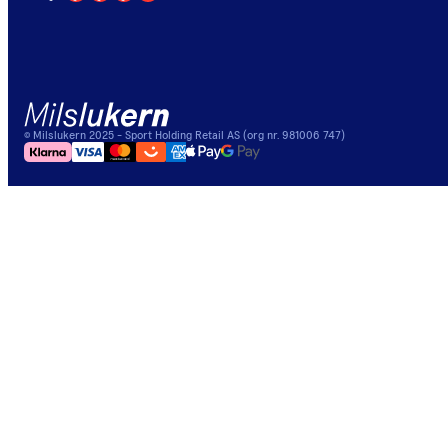
©
Milslukern
2025
- Sport Holding Retail AS (org nr. 981006 747)