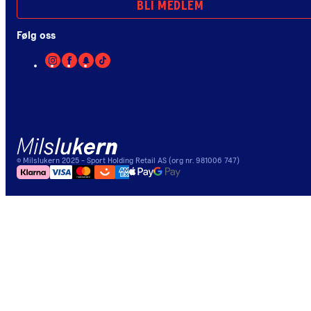
BLI MEDLEM
Følg oss
©
Milslukern
2025
- Sport Holding Retail AS (org nr. 981006 747)