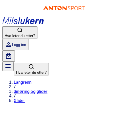
Hva leter du etter?
Logg inn
Hva leter du etter?
Langrenn
/
Smøring og glider
/
Glider