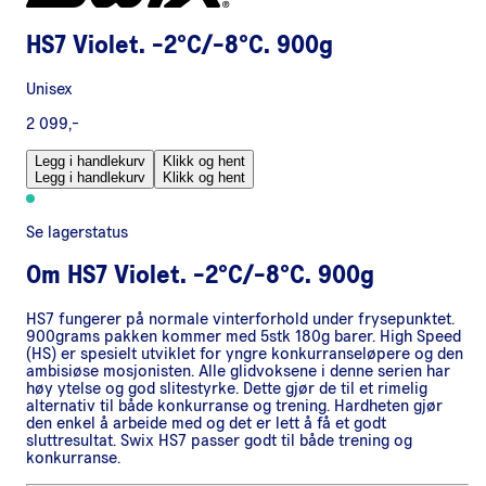
HS7 Violet. -2°C/-8°C. 900g
Unisex
2 099,-
Legg i handlekurv
Klikk og hent
Legg i handlekurv
Klikk og hent
Se lagerstatus
Om
HS7 Violet. -2°C/-8°C. 900g
HS7 fungerer på normale vinterforhold under frysepunktet.
900grams pakken kommer med 5stk 180g barer. High Speed
(HS) er spesielt utviklet for yngre konkurranseløpere og den
ambisiøse mosjonisten. Alle glidvoksene i denne serien har
høy ytelse og god slitestyrke. Dette gjør de til et rimelig
alternativ til både konkurranse og trening. Hardheten gjør
den enkel å arbeide med og det er lett å få et godt
sluttresultat. Swix HS7 passer godt til både trening og
konkurranse.