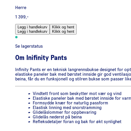
Herre
1 399,-
Legg i handlekurv
Klikk og hent
Legg i handlekurv
Klikk og hent
Se lagerstatus
Om
Inifinity Pants
Infinity Pants er en teknisk langrennsbukse designet for op
elastiske paneler bak med børstet innside gir god ventilasjo
beina, får du en funksjonell og stilren bukse som passer lik
Vindtett front som beskytter mot vær og vind
Elastiske paneler bak med børstet innside for var
Formsydde knær for naturlig passform
Elastisk linning med snorstramming
Glidelåslommer for oppbevaring
Glidelås nederst på beina
Refleksdetaljer foran og bak for økt synlighet