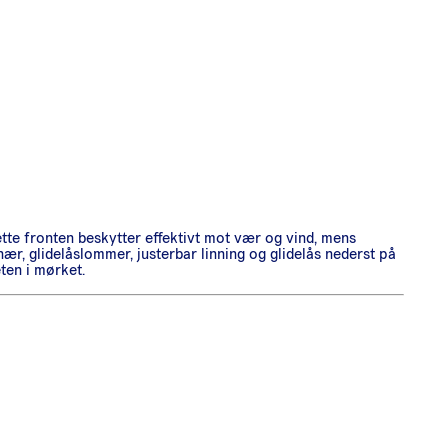
ette fronten beskytter effektivt mot vær og vind, mens
nær, glidelåslommer, justerbar linning og glidelås nederst på
eten i mørket.