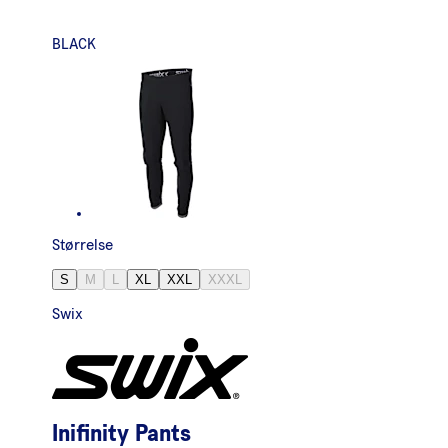
BLACK
Størrelse
S
M
L
XL
XXL
XXXL
Swix
Inifinity Pants