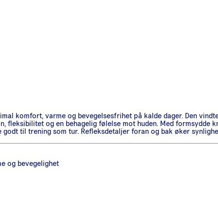
timal komfort, varme og bevegelsesfrihet på kalde dager. Den vindt
n, fleksibilitet og en behagelig følelse mot huden. Med formsydde k
e godt til trening som tur. Refleksdetaljer foran og bak øker synligh
me og bevegelighet