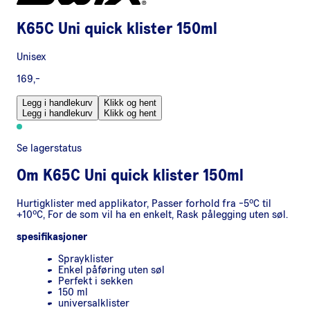
K65C Uni quick klister 150ml
Unisex
169,-
Legg i handlekurv
Klikk og hent
Legg i handlekurv
Klikk og hent
Se lagerstatus
Om
K65C Uni quick klister 150ml
Hurtigklister med applikator, Passer forhold fra -5ºC til
+10ºC, For de som vil ha en enkelt, Rask pålegging uten søl.
spesifikasjoner
Sprayklister
Enkel påføring uten søl
Perfekt i sekken
150 ml
universalklister