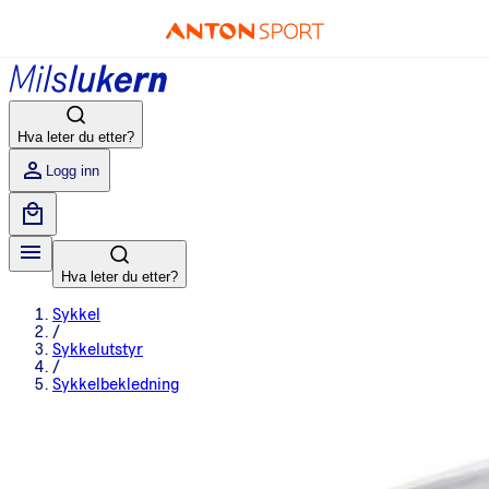
Hva leter du etter?
Logg inn
Hva leter du etter?
Sykkel
/
Sykkelutstyr
/
Sykkelbekledning