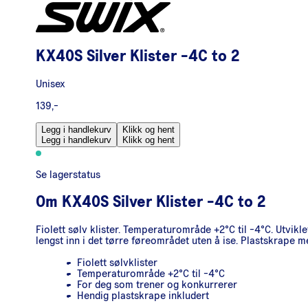
KX40S Silver Klister -4C to 2
Unisex
139,-
Legg i handlekurv
Klikk og hent
Legg i handlekurv
Klikk og hent
Se lagerstatus
Om
KX40S Silver Klister -4C to 2
Fiolett sølv klister. Temperaturområde +2°C til -4°C. Utvik
lengst inn i det tørre føreområdet uten å ise. Plastskrape m
Fiolett sølvklister
Temperaturområde +2°C til -4°C
For deg som trener og konkurrerer
Hendig plastskrape inkludert