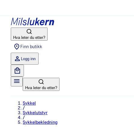
Hva leter du etter?
Finn butikk
Logg inn
Hva leter du etter?
Sykkel
/
Sykkelutstyr
/
Sykkelbekledning