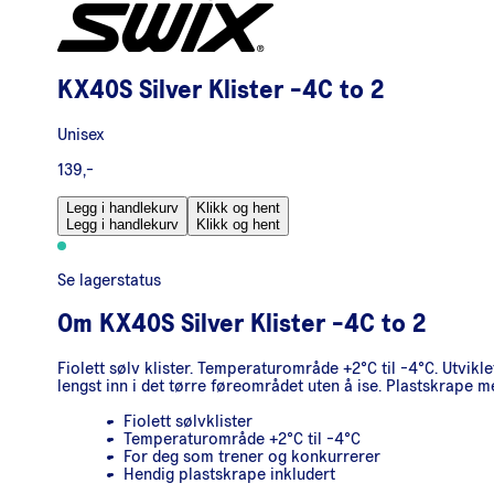
KX40S Silver Klister -4C to 2
Unisex
139,-
Legg i handlekurv
Klikk og hent
Legg i handlekurv
Klikk og hent
Se lagerstatus
Om
KX40S Silver Klister -4C to 2
Fiolett sølv klister. Temperaturområde +2°C til -4°C. Utvik
lengst inn i det tørre føreområdet uten å ise. Plastskrape m
Fiolett sølvklister
Temperaturområde +2°C til -4°C
For deg som trener og konkurrerer
Hendig plastskrape inkludert