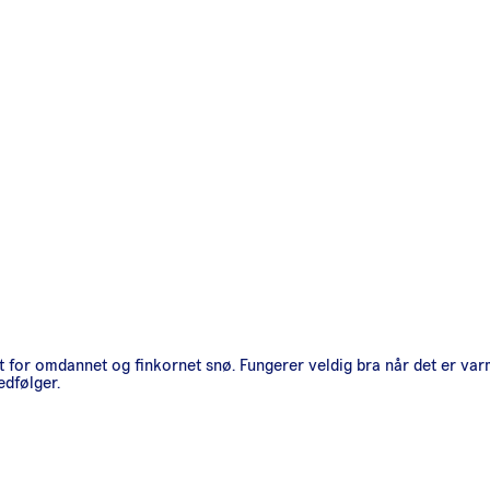
let for omdannet og finkornet snø. Fungerer veldig bra når det er va
edfølger.