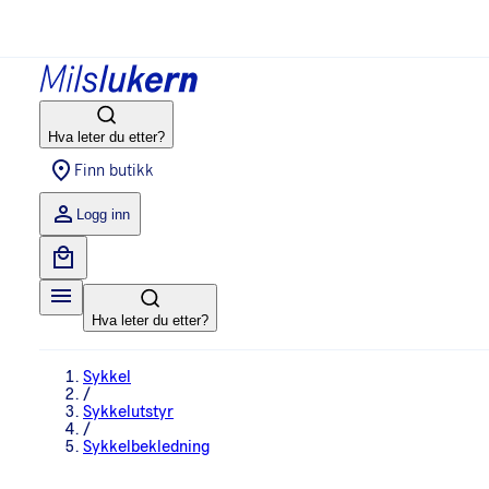
Hva leter du etter?
Finn butikk
Logg inn
Hva leter du etter?
Sykkel
/
Sykkelutstyr
/
Sykkelbekledning