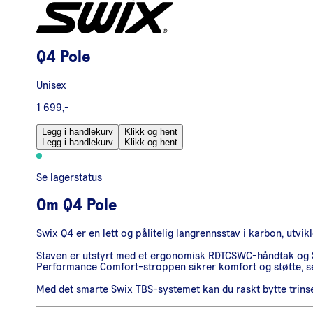
Q4 Pole
Unisex
1 699,-
Legg i handlekurv
Klikk og hent
Legg i handlekurv
Klikk og hent
Se lagerstatus
Om
Q4 Pole
Swix Q4 er en lett og pålitelig langrennsstav i karbon, utvi
Staven er utstyrt med et ergonomisk RDTCSWC-håndtak og S
Performance Comfort-stroppen sikrer komfort og støtte, se
Med det smarte Swix TBS-systemet kan du raskt bytte trinse