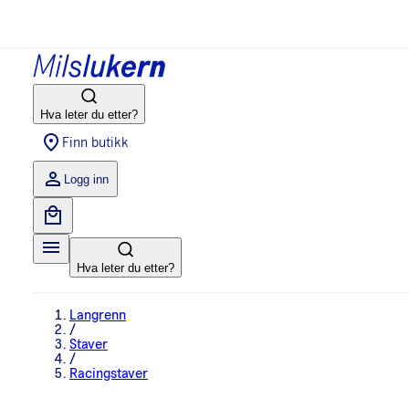
Hva leter du etter?
Finn butikk
Logg inn
Hva leter du etter?
Langrenn
/
Staver
/
Racingstaver