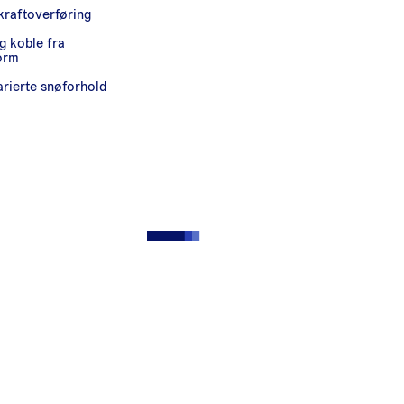
 kraftoverføring
g koble fra
orm
rierte snøforhold