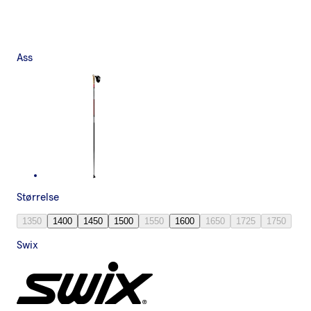
Ass
Størrelse
1350
1400
1450
1500
1550
1600
1650
1725
1750
Swix