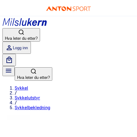
Hva leter du etter?
Logg inn
Hva leter du etter?
Sykkel
/
Sykkelutstyr
/
Sykkelbekledning