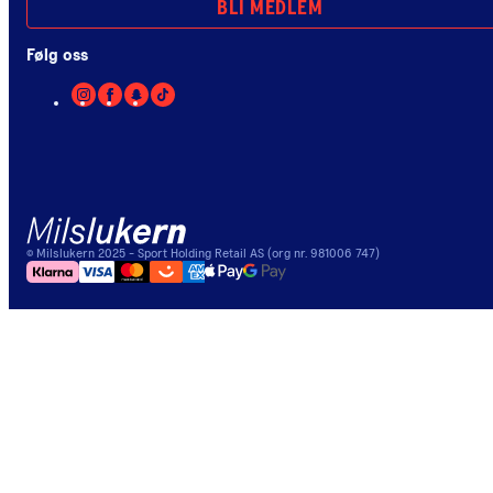
BLI MEDLEM
Følg oss
©
Milslukern
2025
- Sport Holding Retail AS (org nr. 981006 747)