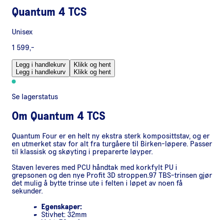
Quantum 4 TCS
Unisex
1 599,-
Legg i handlekurv
Klikk og hent
Legg i handlekurv
Klikk og hent
Se lagerstatus
Om
Quantum 4 TCS
Quantum Four er en helt ny ekstra sterk komposittstav, og er
en utmerket stav for alt fra turgåere til Birken-løpere. Passer
til klassisk og skøyting i preparerte løyper.
Staven leveres med PCU håndtak med korkfylt PU i
grepsonen og den nye Profit 3D stroppen.97 TBS-trinsen gjør
det mulig å bytte trinse ute i felten i løpet av noen få
sekunder.
Egenskaper:
Stivhet: 32mm