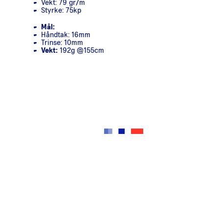
Vekt: 79 gr/m
Styrke: 75kp
Mål:
Håndtak: 16mm
Trinse: 10mm
Vekt:
192g @155cm