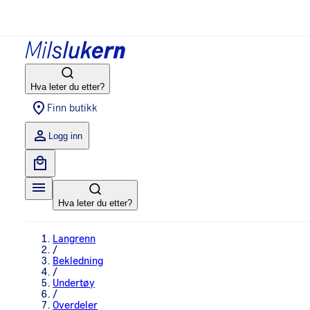
Hva leter du etter?
Finn butikk
Logg inn
Hva leter du etter?
Langrenn
/
Bekledning
/
Undertøy
/
Overdeler