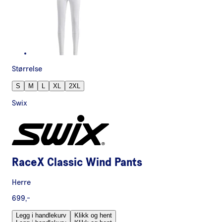
Størrelse
S
M
L
XL
2XL
Swix
RaceX Classic Wind Pants
Herre
699,-
Legg i handlekurv
Klikk og hent