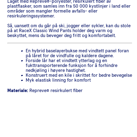
Laget med Repreve®-polyester, resirkulert fiber av
plastflasker, som samles inn fra 50 000 kystlinjer i land eller
områder som mangler formelle avfalls- eller
resirkuleringssystemer.
Så, uansett om du går på ski, jogger eller sykler, kan du stole
på at RaceX Classic Wind Pants holder deg varm og
beskyttet, mens du beveger deg fritt og komfortabelt.
En hybrid baselayerbukse med vindtett panel foran
på låret for de vindfulle og kaldere dagene.
Forside lår har et vindtett ytterlag og en
fukttransporterende funksjon for å forhindre
nedkjøling i høyere hastighet.
Konstruert med en kile i skrittet for bedre bevegelse
Myk elastisk linning for komfort
Materiale:
Repreve® resirkulert fiber