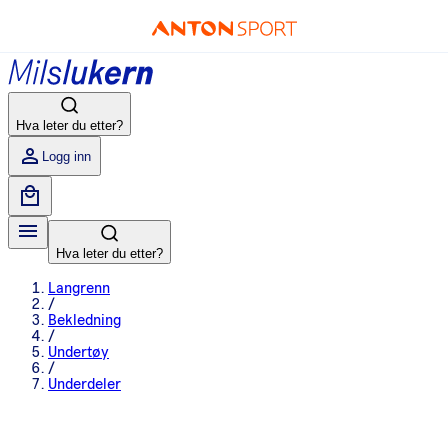
Hva leter du etter?
Logg inn
Hva leter du etter?
Langrenn
/
Bekledning
/
Undertøy
/
Underdeler