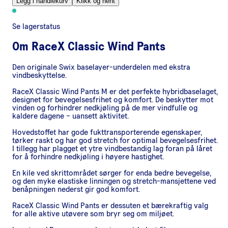
Legg i handlekurv
Klikk og hent
Se lagerstatus
Om
RaceX Classic Wind Pants
Den originale Swix baselayer-underdelen med ekstra
vindbeskyttelse.
RaceX Classic Wind Pants M er det perfekte hybridbaselaget,
designet for bevegelsesfrihet og komfort. De beskytter mot
vinden og forhindrer nedkjøling på de mer vindfulle og
kaldere dagene – uansett aktivitet.
Hovedstoffet har gode fukttransporterende egenskaper,
tørker raskt og har god stretch for optimal bevegelsesfrihet.
I tillegg har plagget et ytre vindbestandig lag foran på låret
for å forhindre nedkjøling i høyere hastighet.
En kile ved skrittområdet sørger for enda bedre bevegelse,
og den myke elastiske linningen og stretch-mansjettene ved
benåpningen nederst gir god komfort.
RaceX Classic Wind Pants er dessuten et bærekraftig valg
for alle aktive utøvere som bryr seg om miljøet.