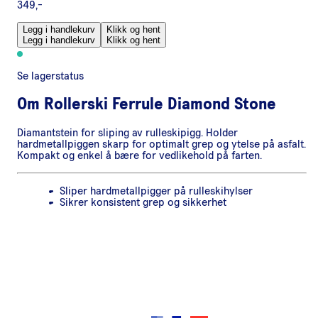
349,-
Legg i handlekurv
Klikk og hent
Legg i handlekurv
Klikk og hent
Se lagerstatus
Om
Rollerski Ferrule Diamond Stone
Diamantstein for sliping av rulleskipigg. Holder
hardmetallpiggen skarp for optimalt grep og ytelse på asfalt.
Kompakt og enkel å bære for vedlikehold på farten.
Sliper hardmetallpigger på rulleskihylser
Sikrer konsistent grep og sikkerhet