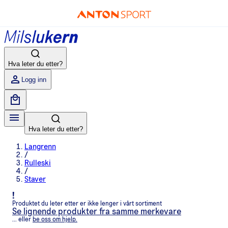
Hva leter du etter?
Logg inn
Hva leter du etter?
Langrenn
/
Rulleski
/
Staver
!
Produktet du leter etter er ikke lenger i vårt sortiment
Se lignende produkter fra samme merkevare
... eller
be oss om hjelp.