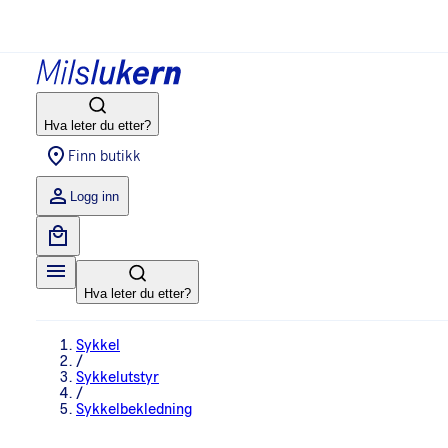
Hva leter du etter?
Finn butikk
Logg inn
Hva leter du etter?
Sykkel
/
Sykkelutstyr
/
Sykkelbekledning