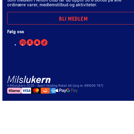
Som medlem i Anton Club får du opptil 30% bonus på alle
ordinære varer, medlemstilbud og aktiviteter.
BLI MEDLEM
Følg oss
©
Milslukern
2025
- Sport Holding Retail AS (org nr. 981006 747)