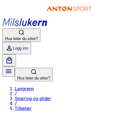
Hva leter du etter?
Logg inn
Hva leter du etter?
Langrenn
/
Smøring og glider
/
Tilbehør