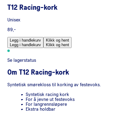
T12 Racing-kork
Unisex
89,-
Legg i handlekurv
Klikk og hent
Legg i handlekurv
Klikk og hent
Se lagerstatus
Om
T12 Racing-kork
Syntetisk smørekloss til korking av festevoks.
Syntetisk racing kork
For å jevne ut festevoks
For langrennsløpere
Ekstra holdbar