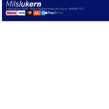
©
Milslukern
2025
- Sport Holding Retail AS (org nr. 981006 747)