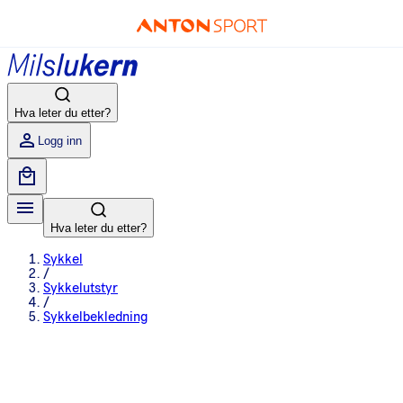
Hva leter du etter?
Logg inn
Hva leter du etter?
Sykkel
/
Sykkelutstyr
/
Sykkelbekledning