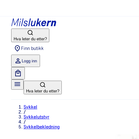
Hva leter du etter?
Finn butikk
Logg inn
Hva leter du etter?
Sykkel
/
Sykkelutstyr
/
Sykkelbekledning