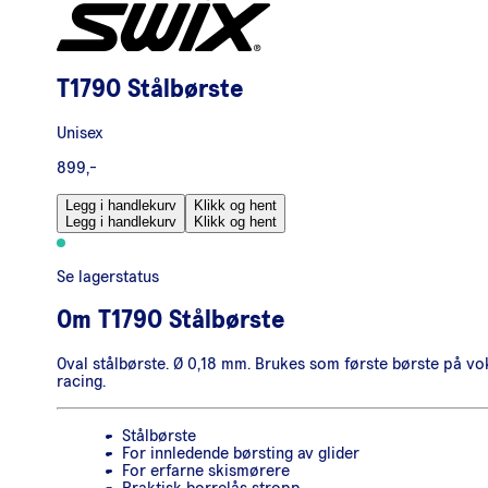
T179O Stålbørste
Unisex
899,-
Legg i handlekurv
Klikk og hent
Legg i handlekurv
Klikk og hent
Se lagerstatus
Om
T179O Stålbørste
Oval stålbørste. Ø 0,18 mm. Brukes som første børste på vok
racing.
Stålbørste
For innledende børsting av glider
For erfarne skismørere
Praktisk borrelås stropp