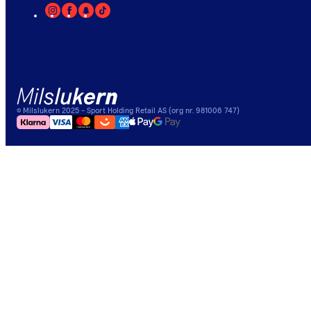
©
Milslukern
2025
- Sport Holding Retail AS (org nr. 981006 747)