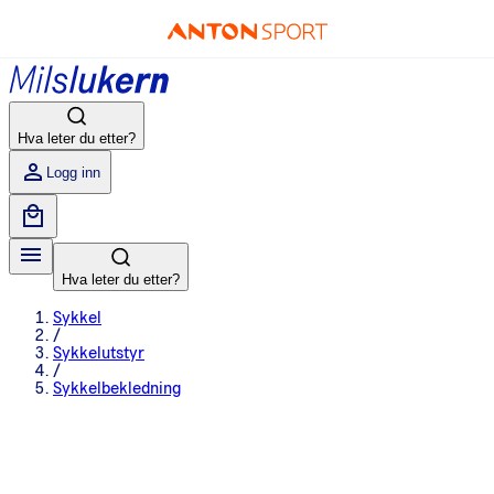
Hva leter du etter?
Logg inn
Hva leter du etter?
Sykkel
/
Sykkelutstyr
/
Sykkelbekledning