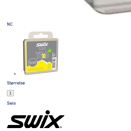
NC
Størrelse
1
Swix