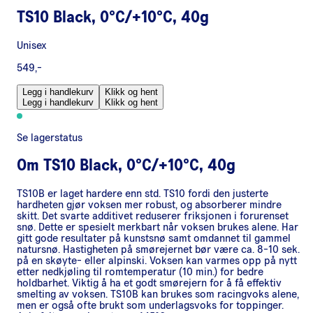
TS10 Black, 0°C/+10°C, 40g
Unisex
549,-
Legg i handlekurv
Klikk og hent
Legg i handlekurv
Klikk og hent
Se lagerstatus
Om
TS10 Black, 0°C/+10°C, 40g
TS10B er laget hardere enn std. TS10 fordi den justerte
hardheten gjør voksen mer robust, og absorberer mindre
skitt. Det svarte additivet reduserer friksjonen i forurenset
snø. Dette er spesielt merkbart når voksen brukes alene. Har
gitt gode resultater på kunstsnø samt omdannet til gammel
natursnø. Hastigheten på smørejernet bør være ca. 8-10 sek.
på en skøyte- eller alpinski. Voksen kan varmes opp på nytt
etter nedkjøling til romtemperatur (10 min.) for bedre
holdbarhet. Viktig å ha et godt smørejern for å få effektiv
smelting av voksen. TS10B kan brukes som racingvoks alene,
men er også ofte brukt som underlagsvoks for toppinger.