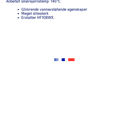
Anbefalt smørejernstemp: 145°C.
Glimrende vannavstøtende egenskaper
Meget slitesterk
Erstatter HF10BWX.