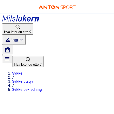
Hva leter du etter?
Logg inn
Hva leter du etter?
Sykkel
/
Sykkelutstyr
/
Sykkelbekledning