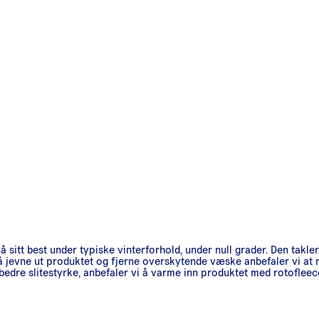
å sitt best under typiske vinterforhold, under null grader. Den takle
 å jevne ut produktet og fjerne overskytende væske anbefaler vi at 
edre slitestyrke, anbefaler vi å varme inn produktet med rotofleece 