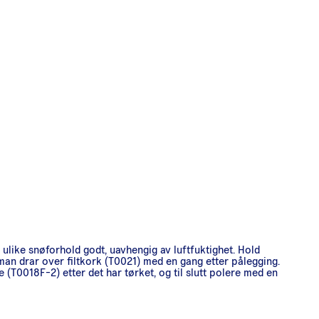
r ulike snøforhold godt, uavhengig av luftfuktighet. Hold
man drar over filtkork (T0021) med en gang etter pålegging.
(T0018F-2) etter det har tørket, og til slutt polere med en