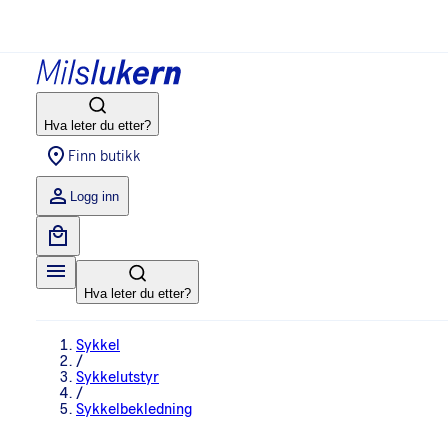
Hva leter du etter?
Finn butikk
Logg inn
Hva leter du etter?
Sykkel
/
Sykkelutstyr
/
Sykkelbekledning