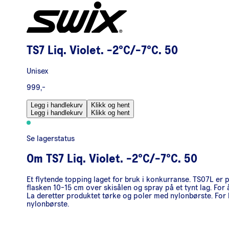
TS7 Liq. Violet. -2°C/-7°C. 50
Unisex
999,-
Legg i handlekurv
Klikk og hent
Legg i handlekurv
Klikk og hent
Se lagerstatus
Om
TS7 Liq. Violet. -2°C/-7°C. 50
Et flytende topping laget for bruk i konkurranse. TS07L er p
flasken 10-15 cm over skisålen og spray på et tynt lag. For
La deretter produktet tørke og poler med nylonbørste. For b
nylonbørste.