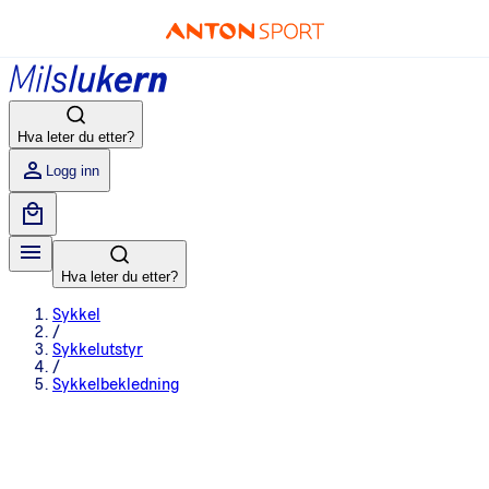
Hva leter du etter?
Logg inn
Hva leter du etter?
Sykkel
/
Sykkelutstyr
/
Sykkelbekledning