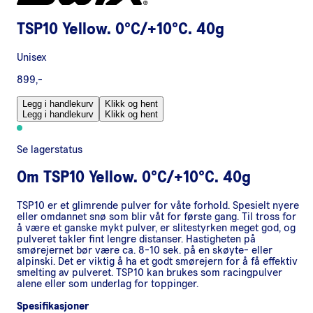
TSP10 Yellow. 0°C/+10°C. 40g
Unisex
899,-
Legg i handlekurv
Klikk og hent
Legg i handlekurv
Klikk og hent
Se lagerstatus
Om
TSP10 Yellow. 0°C/+10°C. 40g
TSP10 er et glimrende pulver for våte forhold. Spesielt nyere
eller omdannet snø som blir våt for første gang. Til tross for
å være et ganske mykt pulver, er slitestyrken meget god, og
pulveret takler fint lengre distanser. Hastigheten på
smørejernet bør være ca. 8-10 sek. på en skøyte- eller
alpinski. Det er viktig å ha et godt smørejern for å få effektiv
smelting av pulveret. TSP10 kan brukes som racingpulver
alene eller som underlag for toppinger.
Spesifikasjoner