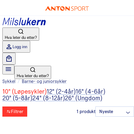
Hva leter du etter?
Logg inn
Hva leter du etter?
Sykkel
/
Barne- og juniorsykler
10" (Løpesykler)
12" (2-4år)
16" (4-6år)
20" (5-8år)
24" (8-12år)
26" (Ungdom)
Filtrer
1
produkt