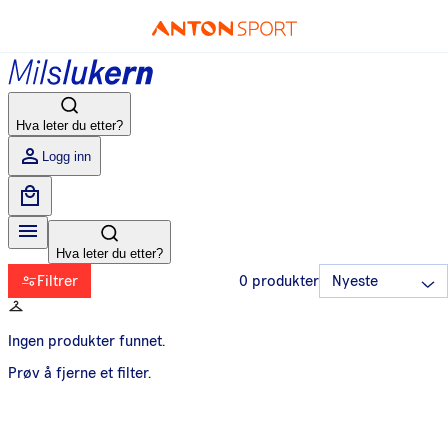
Hva leter du etter?
Logg inn
Hva leter du etter?
Filtrer
0
produkter
Ingen produkter funnet.
Prøv å fjerne et filter.