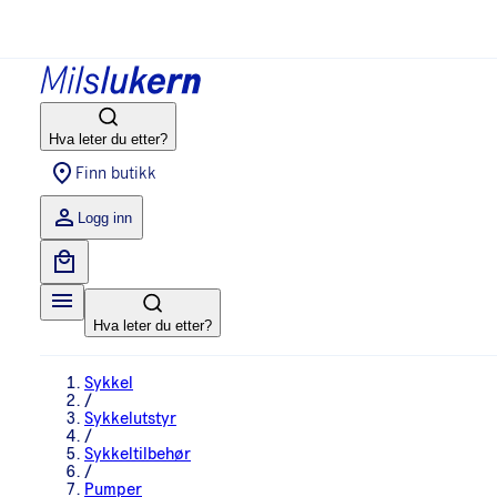
Hva leter du etter?
Finn butikk
Logg inn
Hva leter du etter?
Sykkel
/
Sykkelutstyr
/
Sykkeltilbehør
/
Pumper