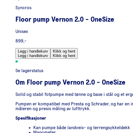
Syncros
Floor pump Vernon 2.0 - OneSize
Unisex
899,-
Legg i handlekurv
Klikk og hent
Legg i handlekurv
Klikk og hent
Se lagerstatus
Om
Floor pump Vernon 2.0 - OneSize
Solid og stabil fotpumpe med tønne og base i stål og et e
Pumpen er kompatibel med Presta og Schrader, og har en int
måleren og presis måling av lufttrykk.
Spesifikasjoner
Kan pumpe både landveis- og terrengsykkeldekk
Manometer