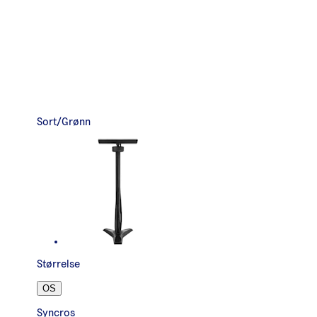
Sort/Grønn
Størrelse
OS
Syncros