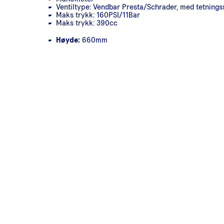
Ventiltype: Vendbar Presta/Schrader, med tetning
Maks trykk: 160PSI/11Bar
Maks trykk: 390cc
Høyde:
660mm