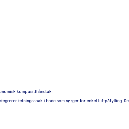
rgonomisk kompositthåndtak.
egrerer tetningsspak i hode som sørger for enkel luftpåfylling. D