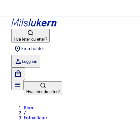
Hva leter du etter?
Finn butikk
Logg inn
Hva leter du etter?
Klær
/
Fotballklær