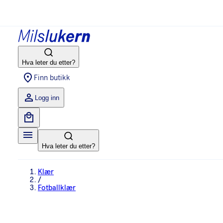
Hva leter du etter?
Finn butikk
Logg inn
Hva leter du etter?
Klær
/
Fotballklær