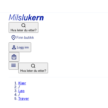
Hva leter du etter?
Finn butikk
Logg inn
Hva leter du etter?
Klær
/
Løp
/
Trøyer