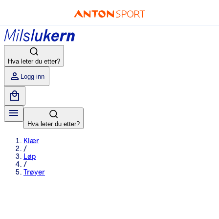
Hva leter du etter?
Logg inn
Hva leter du etter?
Klær
/
Løp
/
Trøyer