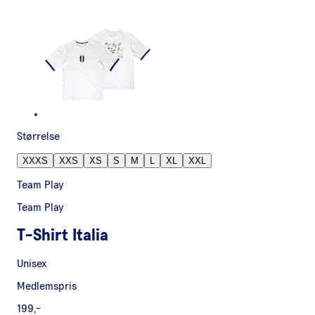
Størrelse
XXXS
XXS
XS
S
M
L
XL
XXL
Team Play
Team Play
T-Shirt Italia
Unisex
Medlemspris
199,-