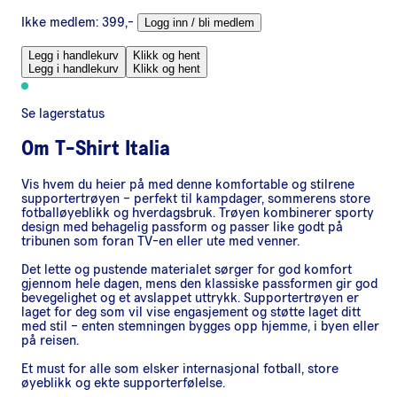
Ikke medlem:
399,-
Logg inn / bli medlem
Legg i handlekurv
Klikk og hent
Legg i handlekurv
Klikk og hent
Se lagerstatus
Om
T-Shirt Italia
Vis hvem du heier på med denne komfortable og stilrene
supportertrøyen – perfekt til kampdager, sommerens store
fotballøyeblikk og hverdagsbruk. Trøyen kombinerer sporty
design med behagelig passform og passer like godt på
tribunen som foran TV-en eller ute med venner.
Det lette og pustende materialet sørger for god komfort
gjennom hele dagen, mens den klassiske passformen gir god
bevegelighet og et avslappet uttrykk. Supportertrøyen er
laget for deg som vil vise engasjement og støtte laget ditt
med stil – enten stemningen bygges opp hjemme, i byen eller
på reisen.
Et must for alle som elsker internasjonal fotball, store
øyeblikk og ekte supporterfølelse.