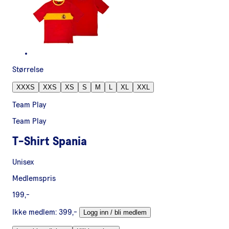
Størrelse
XXXS
XXS
XS
S
M
L
XL
XXL
Team Play
Team Play
T-Shirt Spania
Unisex
Medlemspris
199,-
Ikke medlem:
399,-
Logg inn / bli medlem