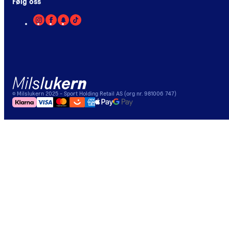
Følg oss
©
Milslukern
2025
- Sport Holding Retail AS (org nr. 981006 747)