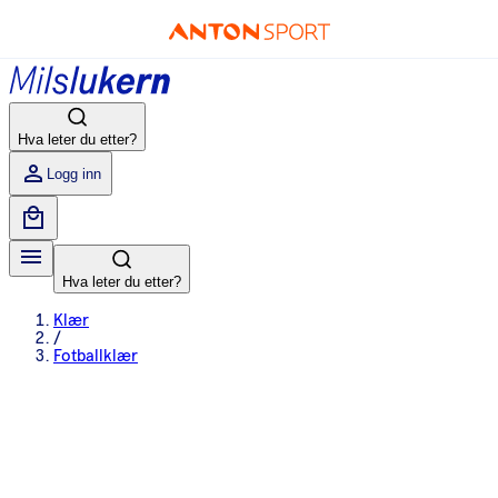
Hva leter du etter?
Logg inn
Hva leter du etter?
Klær
/
Fotballklær