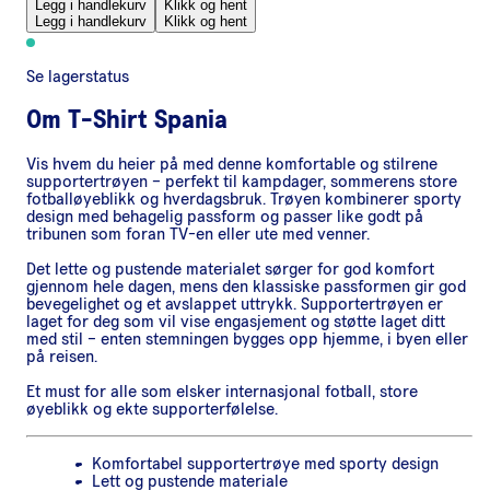
Legg i handlekurv
Klikk og hent
Legg i handlekurv
Klikk og hent
Se lagerstatus
Om
T-Shirt Spania
Vis hvem du heier på med denne komfortable og stilrene
supportertrøyen – perfekt til kampdager, sommerens store
fotballøyeblikk og hverdagsbruk. Trøyen kombinerer sporty
design med behagelig passform og passer like godt på
tribunen som foran TV-en eller ute med venner.
Det lette og pustende materialet sørger for god komfort
gjennom hele dagen, mens den klassiske passformen gir god
bevegelighet og et avslappet uttrykk. Supportertrøyen er
laget for deg som vil vise engasjement og støtte laget ditt
med stil – enten stemningen bygges opp hjemme, i byen eller
på reisen.
Et must for alle som elsker internasjonal fotball, store
øyeblikk og ekte supporterfølelse.
Komfortabel supportertrøye med sporty design
Lett og pustende materiale