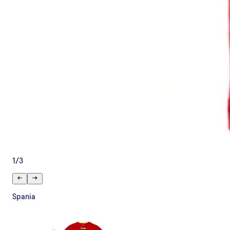
1
/
3
Spania