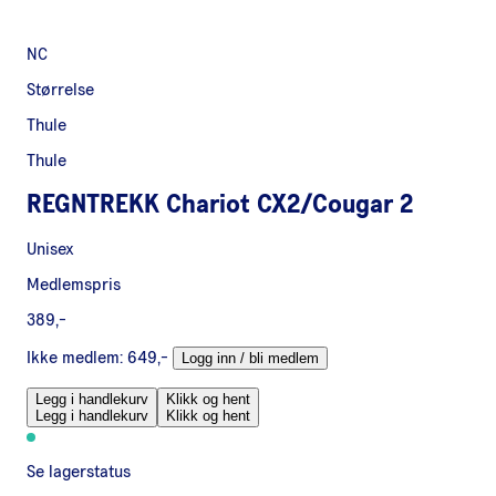
NC
Størrelse
Thule
Thule
REGNTREKK Chariot CX2/Cougar 2
Unisex
Medlemspris
389,-
Ikke medlem:
649,-
Logg inn / bli medlem
Legg i handlekurv
Klikk og hent
Legg i handlekurv
Klikk og hent
Se lagerstatus