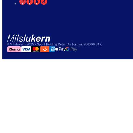
©
Milslukern
2025
- Sport Holding Retail AS (org nr. 981006 747)