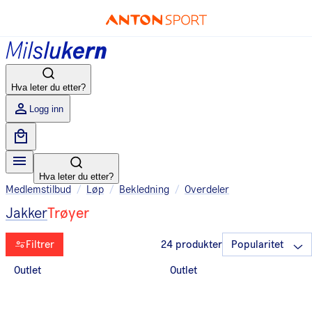
Hva leter du etter?
Logg inn
Hva leter du etter?
Medlemstilbud
/
Løp
/
Bekledning
/
Overdeler
Jakker
Trøyer
Filtrer
24
produkter
Outlet
Outlet