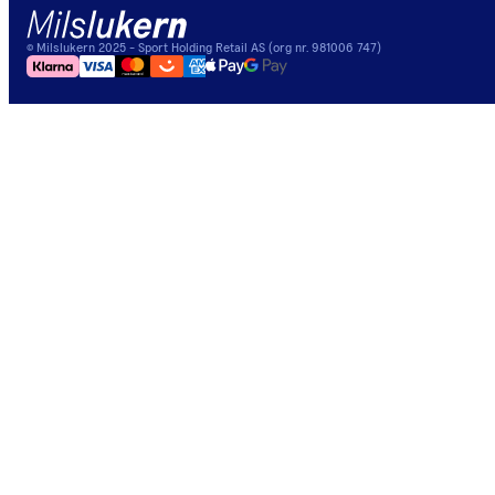
©
Milslukern
2025
- Sport Holding Retail AS (org nr. 981006 747)